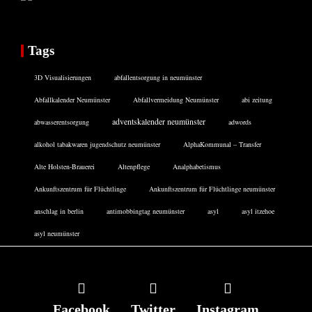
Tags
3D Visualisierungen
abfallentsorgung in neumünster
Abfallkalender Neumünster
Abfallvermeidung Neumünster
abi zeitung
adventskalender neumünster
abwasserentsorgung
adwords
alkohol tabakwaren jugendschutz neumünster
AlphaKommunal – Transfer
Alte Holsten-Brauerei
Altenpflege
Analphabetismus
Ankunftszentrum für Flüchtlinge
Ankunftszentrum für Flüchtlinge neumünster
anschlag in berlin
antimobbingtag neumünster
asyl
asyl itzehoe
asyl neumünster
Facebook
Twitter
Instagram