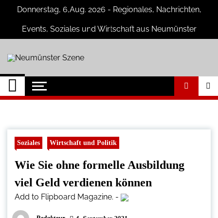
Skip
Donnerstag, 6,Aug. 2026 - Regionales, Nachrichten,
to
content
Events, Soziales und Wirtschaft aus Neumünster
Neumünster Szene
Neuigkeiten und Nachrichten aus
Neumünster und Umgebung
Soziales
Wirtschaft und Politik
Wie Sie ohne formelle Ausbildung
viel Geld verdienen können
Add to Flipboard Magazine.
-